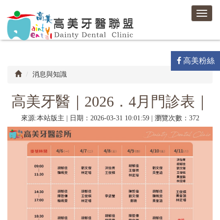
高
Toggl
美
navig
牙
醫
聯
盟-
高美粉絲
高
消息與知識
美
牙
醫
高美牙醫｜2026．4月門診表｜
診
所
來源:本站版主 | 日期：2026-03-31 10:01:59 | 瀏覽次數：372
/
馨
高
美
牙
醫
診
所