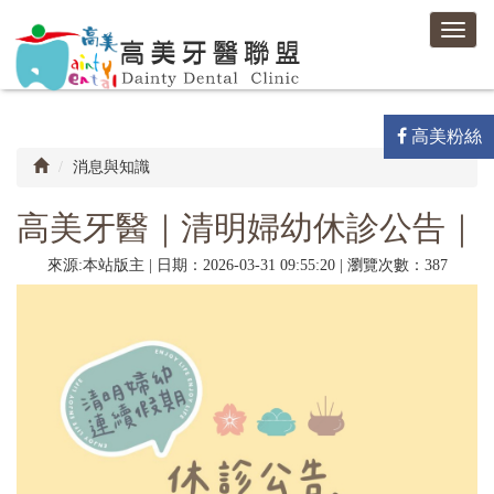
高
Toggl
美
navig
牙
醫
聯
盟-
高美粉絲
高
消息與知識
美
牙
醫
高美牙醫｜清明婦幼休診公告｜
診
所
來源:本站版主 | 日期：2026-03-31 09:55:20 | 瀏覽次數：387
/
馨
高
美
牙
醫
診
所